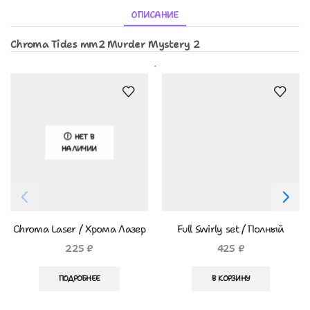
ОПИСАНИЕ
Chroma Tides mm2 Murder Mystery 2
Похожие Товары
НЕТ В
НАЛИЧИИ
Chroma Laser / Хрома Лазер
Full Swirly set / Полный
Свирли Сет
225
₽
425
₽
ПОДРОБНЕЕ
В КОРЗИНУ