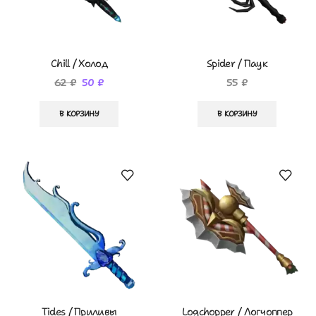
Chill / Холод
Spider / Паук
62
₽
50
₽
55
₽
В КОРЗИНУ
В КОРЗИНУ
Tides / Приливы
Logchopper / Логчоппер