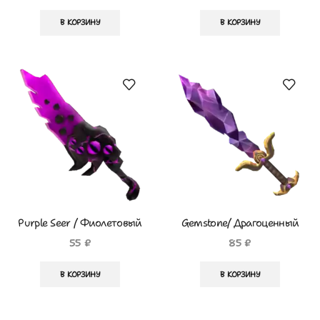
В КОРЗИНУ
В КОРЗИНУ
Purple Seer / Фиолетовый
Gemstone/ Драгоценный
Провидец
Камень
55
₽
85
₽
В КОРЗИНУ
В КОРЗИНУ