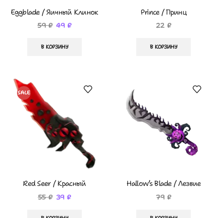
Eggblade / Яичный Клинок
Prince / Принц
59
₽
49
₽
22
₽
В КОРЗИНУ
В КОРЗИНУ
SALE
Red Seer / Красный
Hallow’s Blade / Лезвие
провидец
Хэллоуина
55
₽
39
₽
79
₽