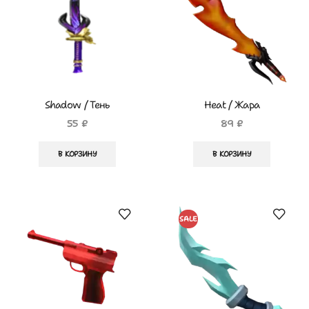
Shadow / Тень
Heat / Жара
55
₽
89
₽
В КОРЗИНУ
В КОРЗИНУ
SALE