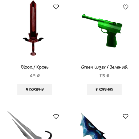
Blood / Кровь
Green Luger / Зеленый
Люгер
49
₽
115
₽
В КОРЗИНУ
В КОРЗИНУ