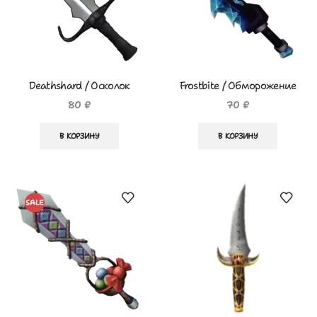
Deathshard / Осколок
Frostbite / Обморожение
Смерти
80
₽
70
₽
В КОРЗИНУ
В КОРЗИНУ
SALE