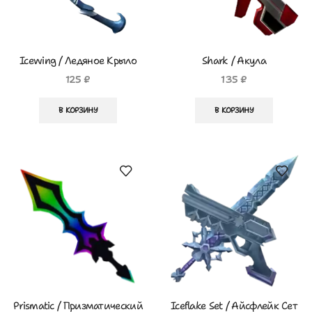
Icewing / Ледяное Крыло
Shark / Акула
125
₽
135
₽
В КОРЗИНУ
В КОРЗИНУ
Prismatic / Призматический
Iceflake Set / Айсфлейк Сет