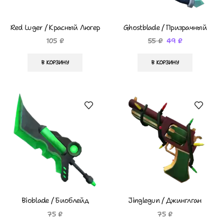
Red Luger / Красный Люгер
Ghostblade / Призрачный
Клинок
105
₽
55
₽
49
₽
В КОРЗИНУ
В КОРЗИНУ
Bioblade / Биоблейд
Jinglegun / Джинглган
75
₽
75
₽