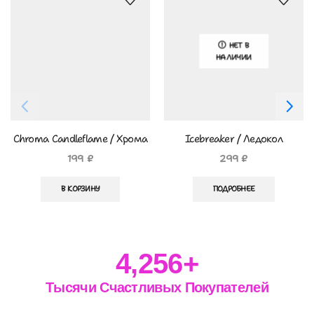
НЕТ В
НАЛИЧИИ
Chroma Candleflame / Хрома
Icebreaker / Ледокол
Пламя Свечи
199
₽
299
₽
В КОРЗИНУ
ПОДРОБНЕЕ
4,256
+
Тысячи Счастливых Покупателей