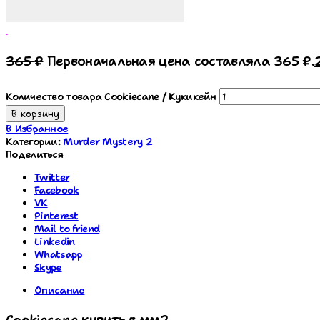
Cookiecane / Кукикейн
365
₽
Первоначальная цена составляла 365 ₽.
Количество товара Cookiecane / Кукикейн
В корзину
В Избранное
Категории:
Murder Mystery 2
Поделиться
Twitter
Facebook
VK
Pinterest
Mail to friend
Linkedin
Whatsapp
Skype
Описание
Cookiecane купить в мм2