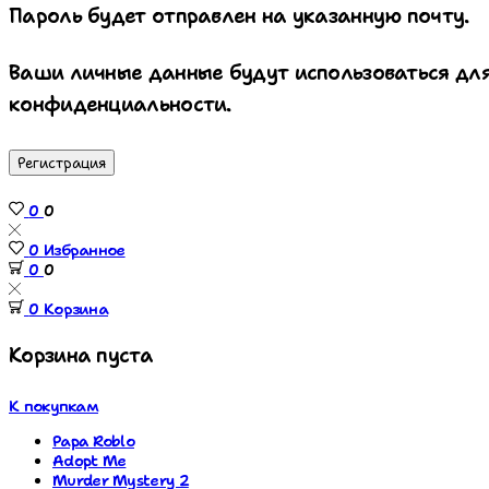
Пароль будет отправлен на указанную почту.
Ваши личные данные будут использоваться для
конфиденциальности.
Регистрация
0
0
0
Избранное
0
0
0
Корзина
Корзина пуста
К покупкам
Papa Roblo
Adopt Me
Murder Mystery 2