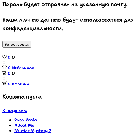
Пароль будет отправлен на указанную почту.
Ваши личные данные будут использоваться для
конфиденциальности.
Регистрация
0
0
0
Избранное
0
0
0
Корзина
Корзина пуста
К покупкам
Papa Roblo
Adopt Me
Murder Mystery 2