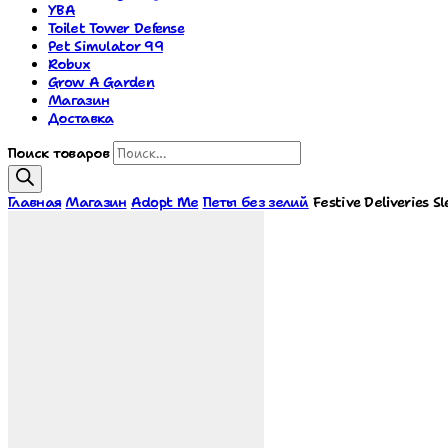
YBA
Toilet Tower Defense
Pet Simulator 99
Robux
Grow A Garden
Магазин
Доставка
Поиск товаров
Главная
Магазин
Adopt Me
Петы без зелий
Festive Deliveries 