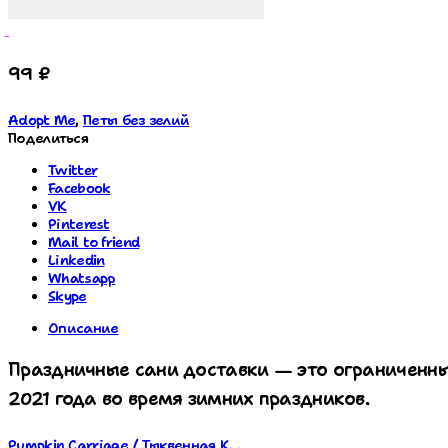
99
₽
Adopt Me
,
Петы без зелий
Поделиться
Twitter
Facebook
VK
Pinterest
Mail to friend
Linkedin
Whatsapp
Skype
Описание
Праздничные сани доставки — это ограниченны
2021 года во время зимних праздников.
Pumpkin Carriage / Тыквенная К...