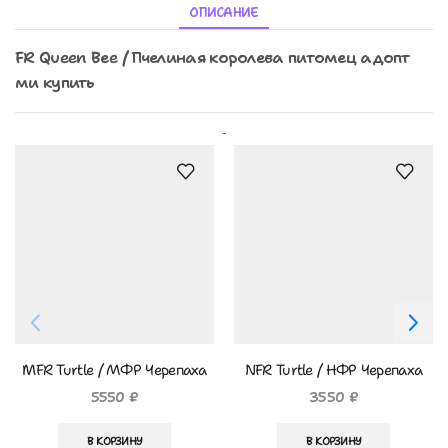
ОПИСАНИЕ
FR Queen Bee / Пчелиная королева питомец адопт
ми купить
Похожие Товары
MFR Turtle / МФР Черепаха
NFR Turtle / НФР Черепаха
5550
₽
3550
₽
В КОРЗИНУ
В КОРЗИНУ