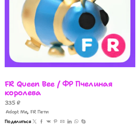
FR Queen Bee / ФР Пчелиная
королева
335
₽
Adopt Me
,
FR Петы
Поделиться