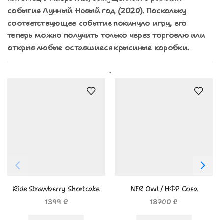
события Лунный Новый год (2020). Поскольку
соответствующее событие покинуло игру, его
теперь можно получить только через торговлю или
открыв любые оставшиеся крысиные коробки.
Похожие Товары
Ride Strawberry Shortcake
NFR Owl / НФР Сова
Bat Dragon / Р Клубничный
1399
₽
18700
₽
Дракон