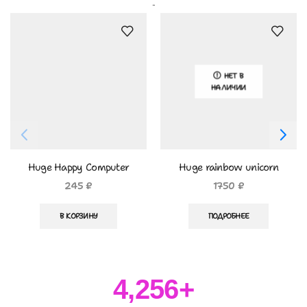
Похожие Товары
НЕТ В
НАЛИЧИИ
Huge Happy Computer
Huge rainbow unicorn
245
₽
1750
₽
В КОРЗИНУ
ПОДРОБНЕЕ
4,256
+