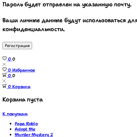
Пароль будет отправлен на указанную почту.
Ваши личные данные будут использоваться для
конфиденциальности.
Регистрация
0
0
0
Избранное
0
0
0
Корзина
Корзина пуста
К покупкам
Papa Roblo
Adopt Me
Murder Mystery 2