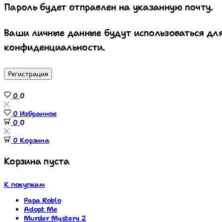
Пароль будет отправлен на указанную почту.
Ваши личные данные будут использоваться для
конфиденциальности.
Регистрация
0
0
0
Избранное
0
0
0
Корзина
Корзина пуста
К покупкам
Papa Roblo
Adopt Me
Murder Mystery 2