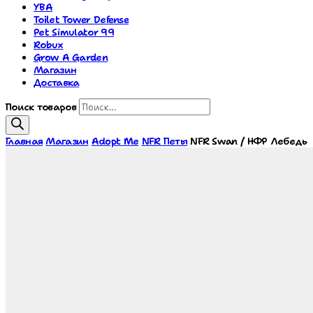
YBA
Toilet Tower Defense
Pet Simulator 99
Robux
Grow A Garden
Магазин
Доставка
Поиск товаров
Главная
Магазин
Adopt Me
NFR Петы
NFR Swan / НФР Лебедь