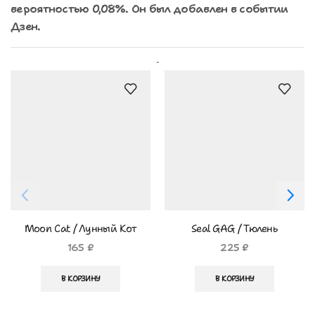
вероятностью 0,08%. Он был добавлен в событии
Дзен.
Похожие Товары
Moon Cat / Лунный Кот
Seal GAG / Тюлень
165
₽
225
₽
В КОРЗИНУ
В КОРЗИНУ