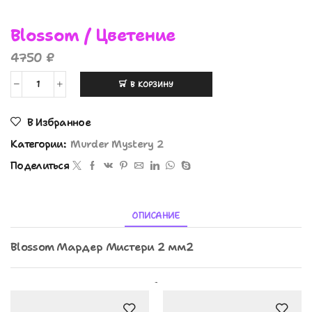
Blossom / Цветение
4750
₽
В КОРЗИНУ
В Избранное
Категории:
Murder Mystery 2
Поделиться
ОПИСАНИЕ
Blossom Мардер Мистери 2 мм2
Похожие Товары