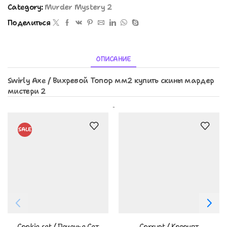
Category:
Murder Mystery 2
Поделиться
ОПИСАНИЕ
Swirly Axe / Вихревой Топор мм2 купить скины мардер
мистери 2
Похожие Товары
SALE
Cookie set / Печенье Сет
Corrupt / Коррупт