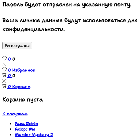
Пароль будет отправлен на указанную почту.
Ваши личные данные будут использоваться для
конфиденциальности.
Регистрация
0
0
0
Избранное
0
0
0
Корзина
Корзина пуста
К покупкам
Papa Roblo
Adopt Me
Murder Mystery 2