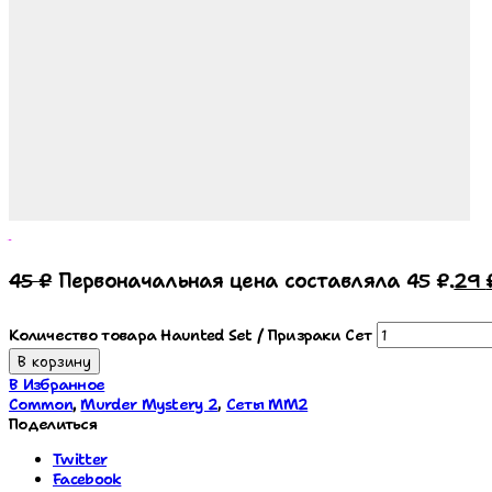
Haunted Set / Призраки Сет
45
₽
Первоначальная цена составляла 45 ₽.
29
Количество товара Haunted Set / Призраки Сет
В корзину
В Избранное
Common
,
Murder Mystery 2
,
Сеты MM2
Поделиться
Twitter
Facebook