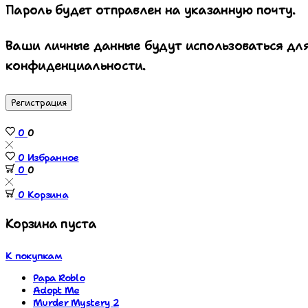
Пароль будет отправлен на указанную почту.
Ваши личные данные будут использоваться для
конфиденциальности.
Регистрация
0
0
0
Избранное
0
0
0
Корзина
Корзина пуста
К покупкам
Papa Roblo
Adopt Me
Murder Mystery 2