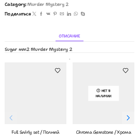
Category:
Murder Mystery 2
Поделиться
ОПИСАНИЕ
Sugar mm2 Murder Mystery 2
Похожие Товары
НЕТ В
НАЛИЧИИ
Full Swirly set / Полный
Chroma Gemstone / Хрома
Свирли Сет
Драгоценный Камень